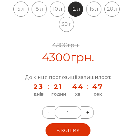
5 л
8 л
10 л
12 л
15 л
20 л
30 л
4800грн.
4300грн.
До кінця пропозиції залишилося:
2
3
:
2
1
:
4
4
:
4
6
днів
годин
хв
сек
-
+
В КОШИК