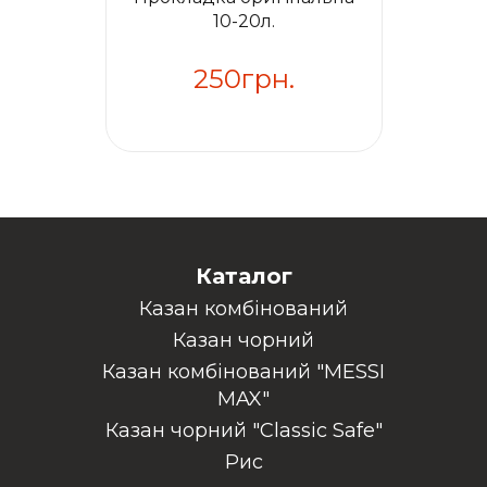
10-20л.
20л.
250грн.
250грн.
Каталог
Казан комбінований
Казан чорний
Казан комбінований "MESSI
MAX"
Казан чорний "Classic Safe"
Рис