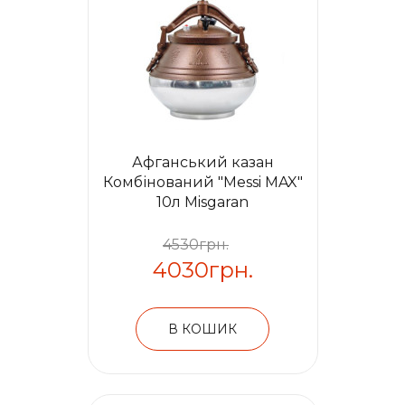
Афганський казан
Комбінований "Messi MAX"
10л Misgaran
4530грн.
4030грн.
В КОШИК