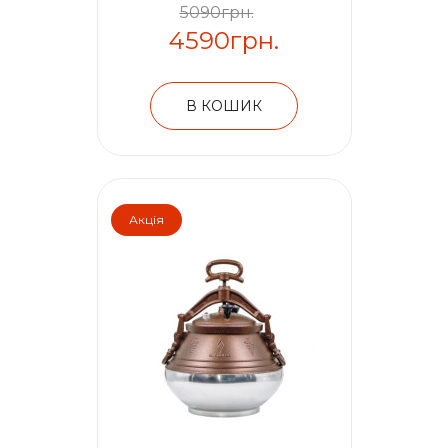
5090грн.
4590грн.
В КОШИК
Акція