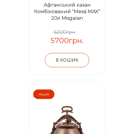
Афганський казан
Комбінований "Messi MAX"
20л Misgaran
6200грн.
5700грн.
В КОШИК
Акція