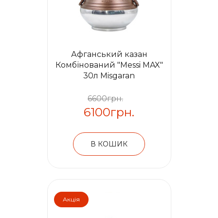
Афганський казан
Комбінований "Messi MAX"
30л Misgaran
6600грн.
6100грн.
В КОШИК
Акція