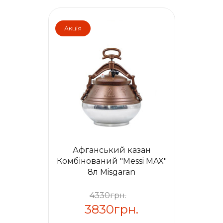
Акція
Афганський казан
Комбінований "Messi MAX"
8л Misgaran
4330грн.
3830грн.