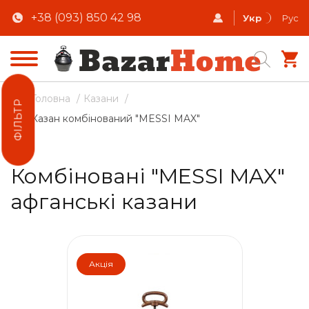
+38 (093) 850 42 98
Укр
Рус
Головна
/
Казани
/
ФІЛЬТР
Казан комбінований "MESSI MAX"
Комбіновані "MESSI MAX"
афганські казани
Акція