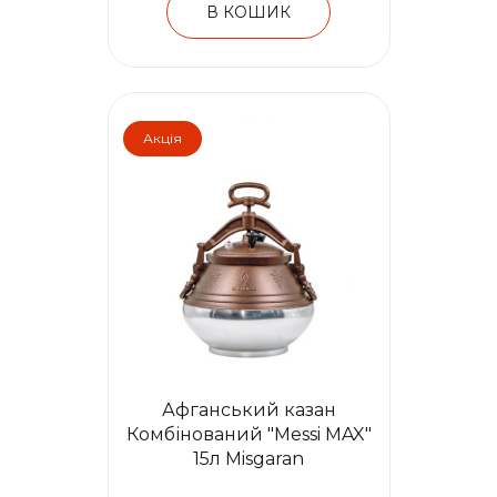
В КОШИК
Акція
Афганський казан
Комбінований "Messi MAX"
15л Misgaran