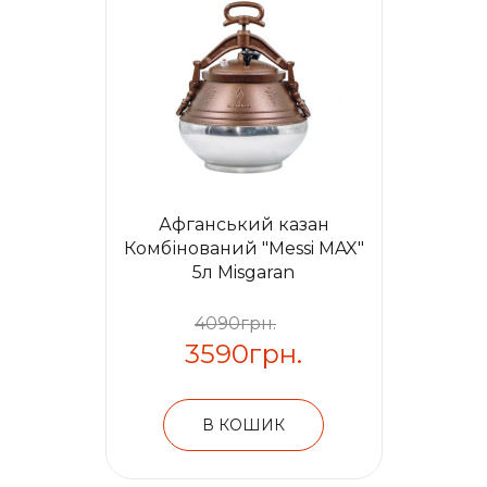
Афганський казан
Комбінований "Messi MAX"
5л Misgaran
4090грн.
3590грн.
В КОШИК