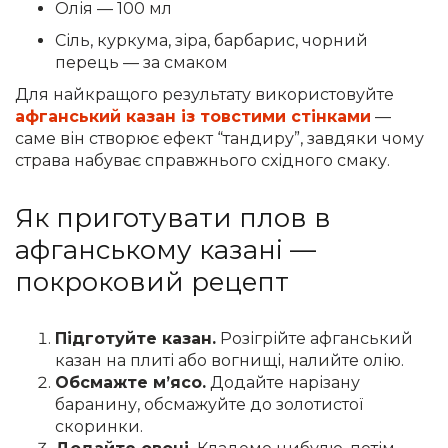
Олія — 100 мл
Сіль, куркума, зіра, барбарис, чорний
перець — за смаком
Для найкращого результату використовуйте
афганський казан із товстими стінками
—
саме він створює ефект “тандиру”, завдяки чому
страва набуває справжнього східного смаку.
Як приготувати плов в
афганському казані —
покроковий рецепт
Підготуйте казан.
Розігрійте афганський
казан на плиті або вогнищі, налийте олію.
Обсмажте м’ясо.
Додайте нарізану
баранину, обсмажуйте до золотистої
скоринки.