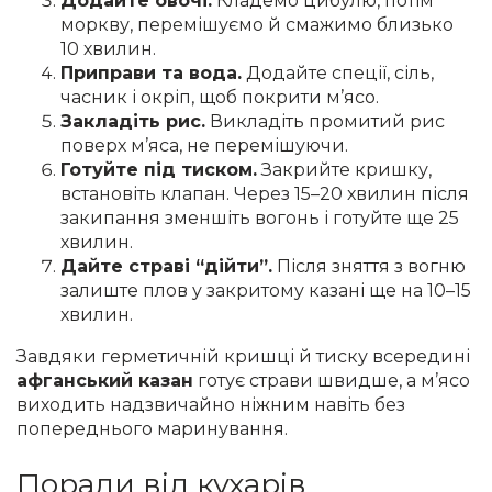
Додайте овочі.
Кладемо цибулю, потім
моркву, перемішуємо й смажимо близько
10 хвилин.
Приправи та вода.
Додайте спеції, сіль,
часник і окріп, щоб покрити м’ясо.
Закладіть рис.
Викладіть промитий рис
поверх м’яса, не перемішуючи.
Готуйте під тиском.
Закрийте кришку,
встановіть клапан. Через 15–20 хвилин після
закипання зменшіть вогонь і готуйте ще 25
хвилин.
Дайте страві “дійти”.
Після зняття з вогню
залиште плов у закритому казані ще на 10–15
хвилин.
Завдяки герметичній кришці й тиску всередині
афганський казан
готує страви швидше, а м’ясо
виходить надзвичайно ніжним навіть без
попереднього маринування.
Поради від кухарів