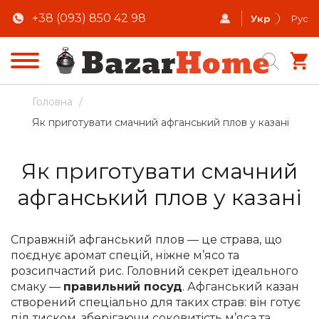
+38 (093) 850 42 98
Укр
Рус
Головна
/
Як приготувати смачний афганський плов у казані
Як приготувати смачний
афганський плов у казані
Справжній афганський плов — це страва, що
поєднує аромат спецій, ніжне м’ясо та
розсипчастий рис. Головний секрет ідеального
смаку —
правильний посуд
. Афганський казан
створений спеціально для таких страв: він готує
під тиском, зберігаючи соковитість м’яса та