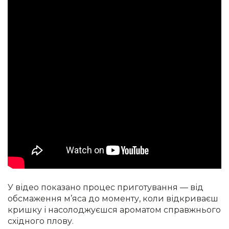
У відео показано процес приготування — від
обсмаження м’яса до моменту, коли відкриваєш
кришку і насолоджуєшся ароматом справжнього
східного плову.