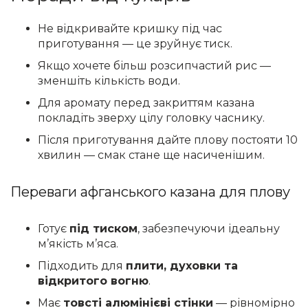
Не відкривайте кришку під час
приготування — це зруйнує тиск.
Якщо хочете більш розсипчастий рис —
зменшіть кількість води.
Для аромату перед закриттям казана
покладіть зверху цілу головку часнику.
Після приготування дайте плову постояти 10
хвилин — смак стане ще насиченішим.
Переваги афганського казана для плову
Готує
під тиском
, забезпечуючи ідеальну
м’якість м’яса.
Підходить для
плити, духовки та
відкритого вогню
.
Має
товсті алюмінієві стінки
— рівномірно