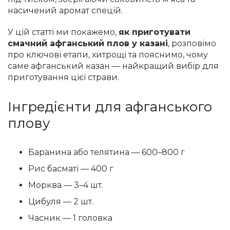
насичений аромат спецій.
У цій статті ми покажемо,
як приготувати
смачний афганський плов у казані
, розповімо
про ключові етапи, хитрощі та пояснимо, чому
саме афганський казан — найкращий вибір для
приготування цієї страви.
Інгредієнти для афганського
плову
Баранина або телятина — 600–800 г
Рис басматі — 400 г
Морква — 3–4 шт.
Цибуля — 2 шт.
Часник — 1 головка